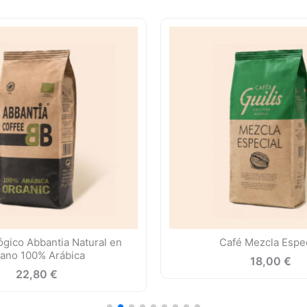
ógico Abbantia Natural en
Café Mezcla Espec
ano 100% Arábica
18,00
€
22,80
€