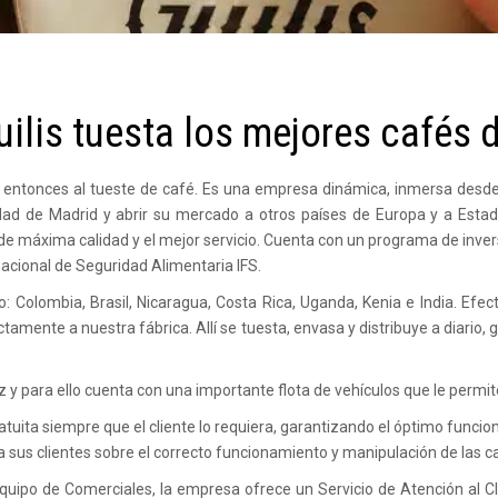
ilis tuesta los mejores cafés 
 entonces al tueste de café. Es una empresa dinámica, inmersa desde 
dad de Madrid y abrir su mercado a otros países de Europa y a Estado
o de máxima calidad y el mejor servicio. Cuenta con un programa de inve
nacional de Seguridad Alimentaria IFS.
: Colombia, Brasil, Nicaragua, Costa Rica, Uganda, Kenia e India. Efe
amente a nuestra fábrica. Allí se tuesta, envasa y distribuye a diario,
z y para ello cuenta con una importante flota de vehículos que le permite 
atuita siempre que el cliente lo requiera, garantizando el óptimo funci
 a sus clientes sobre el correcto funcionamiento y manipulación de las c
ipo de Comerciales, la empresa ofrece un Servicio de Atención al Cli